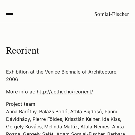
Somlai-Fischer
Reorient
Exhibition at the Venice Biennale of Architecture,
2006
More info at:
http://aether.hu/reorient/
Project team
Anna Baróthy, Balázs Bodó, Attila Bujdosó, Panni
Dávidházy, Pierre Földes, Krisztián Kelner, Ida Kiss,
Gergely Kovács, Melinda Matúz, Attila Nemes, Anita
Pozna, Gergely Salát, Adam Somlai-Fischer, Barbara